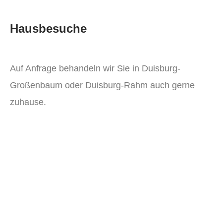
Hausbesuche
Auf Anfrage behandeln wir Sie in Duisburg-
Großenbaum oder Duisburg-Rahm auch gerne
zuhause.
mehr erfahren
Impressum | Datenschutz
Physiotherapie Roman Steinbach Theme By SKT
Physiotherapy