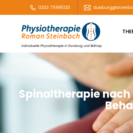
0203 75991020
duisburg@steinba
THE
Individuelle Physiotherapie in Duisburg und Bottrop
Spinaltherapie nach
Beha