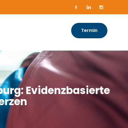
Termin
urg: Evidenzbasierte
erzen