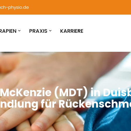
ch-physio.de
RAPIEN
PRAXIS
KARRIERE
 McKenzie (MDT) in Duisb
ndlung für Rückenschm