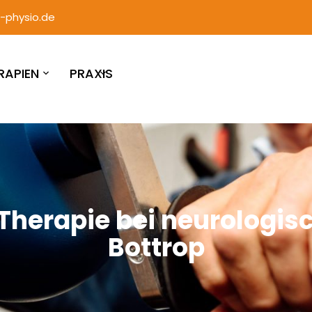
-physio.de
RAPIEN
PRAXIS
-Therapie bei neurologi
Bottrop